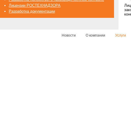
Лицензии РОСТЕХНАДЗОРА
Лиц
зак
Разработка документации
кон
Новости
О компании
Услуги